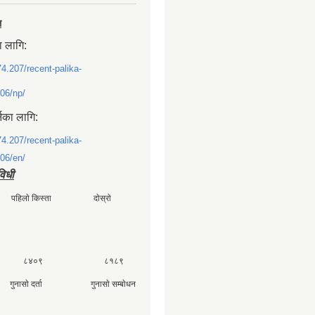
ल
ा लागि:
74.207/recent-palika-
06/np/
्नका लागि:
74.207/recent-palika-
06/en/
विधी
ी पहिलाे किस्ता दाेस्राे
 ८४०९ ८१८९
ा गुनासाे दर्ता गुनासाे सम्बाेधन