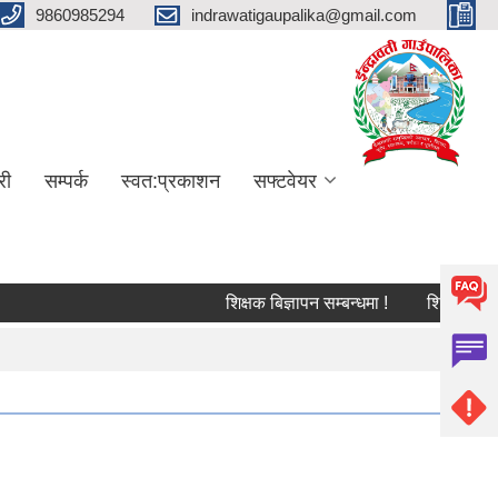
9860985294
indrawatigaupalika@gmail.com
री
सम्पर्क
स्वत:प्रकाशन
सफ्टवेयर
शिक्षक बिज्ञापन सम्बन्धमा !
शिक्षक सरुवा सम्