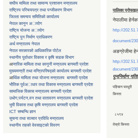
स‌घीय मामिला तथा सामान्य प्रशासन मन्त्रालय
राष्ट्रिय परिचयपत्र तथा पन्जीकरण विभाग
पालिका प्रोफाइ
जिल्ला समन्वय समितिकाे कार्यालय
नेपालीमा हेर्नक
नेपाल कानुन अायाेग
राष्टि्य याेजना अायाेग
http://202.51.
राष्टि्य पुन निर्माण प्राधिकरण
document/230
अर्थ मन्त्रालय नेपाल
नेपाल सरकारको आधिकारिक पोर्टल
अङग्रेजीमा हेर
स्थानीय पूर्वाधार विकास र कृषि सडक विभाग
http://202.51.
आ
न्तरिक मामिला तथा कानूनी मन्त्रलय बागमती प्रदेश
document/230
मुख्यमन्त्री तथा मन्त्रिपरिषद्काे कार्यालय बागमती प्रदेश
पुननिर्माण गति
आ
र्थिक मामिला तथा याेजना मन्त्रालय बागमती प्रदेश
भाैतिक पुर्वअाधार तथा विकास मन्त्रालय बागमती प्रदेश
पहिचान घरधुर
सामाजिक विकास मन्त्रालय बागमती प्रदेश
किस्ता
उधाेग,पर्यटन,वन तथा वातावरण मन्त्रालय बागमती प्रदेश
भुमी विकास तथा कृषि मन्त्रालय बागमती प्रदेश
ICT सम्बन्धि ज्ञान
८५९४
सुचना तथा सञ्चार प्रविधि मन्त्रालय
तेस्राे किस्त
स्थानीय तहकाे वेवसाइटकाे विवरण