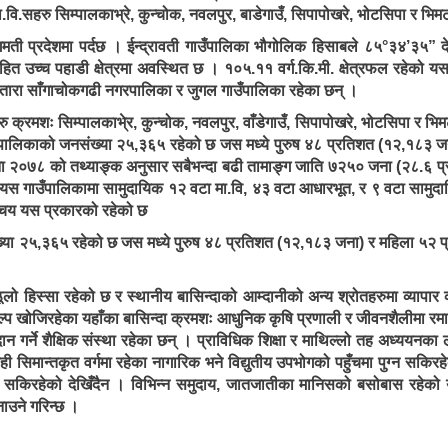
सहरु सिम्पालकाभ्रे, कुन्चोक, नवलपुर, बाडेगाउँ, सिपापोखरे, भोटसिपा र भि
मती प्रदेशमा पर्दछ । ईन्द्रावती गाउँपालिका भौगोलिक हिसाबले ८५°३४’३५” 
हित उच्च पहाडी क्षेत्रमा अवस्थित छ । १०५.११ वर्ग.कि.मी. क्षेत्रफल रहेको य
ा चौतारा साँगाचोकगढी नगरपालिका र जुगल गाउँपालिका रहेका छन् ।
रमशः सिम्पालकाभे्र, कुन्चोक, नवलपुर, वाँडेगाउँ, सिपापोखरे, भोटसिपा र भिम
उँपालिकाको जनसंख्या २५,३६५ रहेको छ जस मध्ये पुरुष ४८ प्रतिशत (१२,१८३ 
णना २०७८ को तथ्याङ्क अनुसार सबैभन्दा बढी तामाङ्ग जाति ७२५० जना (२८.६ प्
 यस गाउँपालिकामा सामुदायिक १२ वटा मा.वि, ४३ वटा आधारभूत, र ९ वटा सामुदा
िचय यस प्रकारको रहेको छ
्या २५,३६५ रहेको छ जस मध्ये पुरुष ४८ प्रतिशत (१२,१८३ जना) र महिला ५२ प
ो हिस्सा रहेको छ र स्थानीय बासिन्दाको आम्दानीको अन्य श्रोतहरुमा व्यापार 
ल्प खोजिरहेका यहाँका बासिन्दा क्रमशः आधुनिक कृषि प्रणाली र जीवनशैलीमा र
न गर्ने शैक्षिक संस्था रहेका छन् । प्राविधिक शिक्षा र माथिल्लो तह अध्ययनका
 सिमान्तकृत वर्गमा रहेका नागारिक भने विद्युतीय उपभोगको पहुँचमा पुग्न सकि
न सकिरहेको देखिँदैन । विभिन्न समुदाय, जातजातीका मानिसको बसोबास रहेको यस 
मनाउने गरिन्छ ।