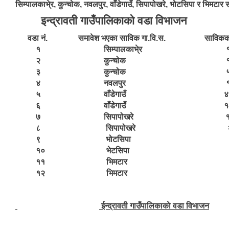
सिम्पालकाभे्र, कुन्चोक, नवलपुर, वाँडेगाउँ, सिपापोखरे, भोटसिपा र भिमट
इन्द्रावती गाउँपालिकाको वडा विभाजन
वडा नं. समावेश भएका साविक गा.वि.स. साविकको व
१ सिम्पालकाभे्र १–
२ कुन्चोक १–
३ कुन्चोक ५–
४ नवलपुर १–
५ वाँडेगाउँ ४,६
६ वाँडेगाउँ १–३
७ सिपापोखरे १,४
८ सिपापोखरे २,३
९ भोटसिपा १–
१० भेटसिपा ५–
११ भिमटार १,
१२ भिमटार २–
ईन्द्रावती गाउँपालिकाकाे वडा विभाजन