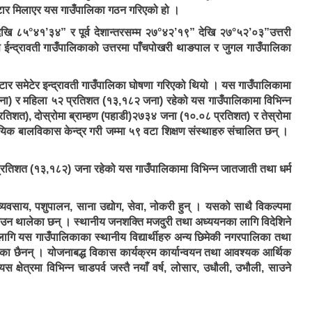
मटार मिलाएर यस गाउँपालिका गठन गरिएको हो ।
देखि ८५°४१’३४” र पूर्व देशान्तरसम्म २७°४२’१९” देखि २७°५२’०३”उत्तरी
स ईन्द्रावती गाउँपालिकाको उत्तरमा पाँचपोखरी थाङपाल र जुगल गाउँपालिका
टार समेटेर इन्द्रावती गाउँपालिका घोषणा गरिएको थियो । यस गाउँपालिकामा
जना) र महिला ५२ प्रतिशत (१३,१८२ जना) रहेको यस गाउँपालिकामा विभिन्न
रतिशत), दोस्रोमा ब्राम्हण (पहाडी)२७३४ जना (१०.०८ प्रतिशत) र तेस्रोमा
यिक बालविकास केन्द्र गरी जम्मा ५९ वटा शिक्षण संस्थाहरु संचालित छन् ।
्रतिशत (१३,१८२) जना रहेको यस गाउँपालिकामा विभिन्न जातजाती तथा धर्म
व्यवसाय, पशुपालन, साना उद्योग, सेवा, नोकरी हुन् । यसको साथै विकल्पमा
माउन थालेका छन् । स्थानीय जनशक्ति मजदुरी तथा अध्ययनका लागि विदेशिने
 लागि यस गाउँपालिकाका स्थानीय विद्यार्थीहरु अन्य छिमेकी नगरपालिका तथा
रहेका छैनन् । योजनाबद्ध विकास कार्यक्रम कार्यान्वयन तथा आवश्यक आर्थिक
क्षेत्रमा विभिन्न चाडपर्व जस्तै नयाँ वर्ष, लोसार, उधौली, उभौली, साउने