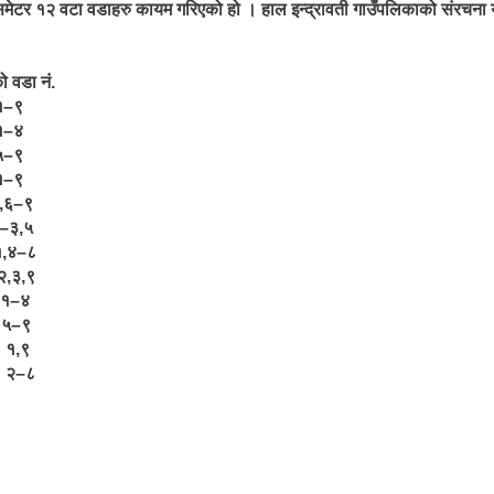
ार समेटर १२ वटा वडाहरु कायम गरिएको हो । हाल इन्द्रावती गाउँपलिकाको संरचन
डा नं.
९
४
९
९
–९
,५
–८
,९
४
९
९
८