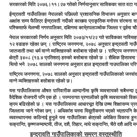
सरकारको मिति २०७६।११।२७ गतेको निर्णयानुसार साविकका सात वटा गा.वि.
ईन्द्रावती गाउँपालिका नेपालको पछिल्लो प्रशासनिक विभाजन अनुसार बाग
अक्षांश सम्म फैलिएर ईन्द्रावती नदीको काखमा प्राकृतिक मनोरम संरचना स
पश्चिमतर्फ मेलम्ची नगरपालिका, दक्षिणमा काभे्रपलाञ्चोक जिल्ला र पूर्वम
नेपाल सरकारको निर्णय अनुसार मिति २०७३/११/२२ गते साविकका गाविसहरु क्
१२ वडाहरु रहेका छन् । राष्ट्रिय जनगणना, २०७८ अनुसार इन्द्रावती गा
जातजाती तथा धर्म मान्ने व्यक्तिहरुको बसोबास रहेको छ । राष्ट्रिय जनग
क्षेत्री ३४०८ (१३.४ प्रतिशत) हरुको बसोबास रहेको छ । शैक्षिक हिसावमा
थियो भने २०७८ सालको जनगणना अनुसार हाल इन्द्रावती गाउपालिका पर
राष्ट्रिय जनगणना, २०७८ सालको अनुसार इन्द्रावती गाउँपालिकाको जनसंख
मान्ने व्यक्तिहरुको बसोबास रहेको छ।
यस गाउँपालिकामा औषत पारिवारीक आम्दानीमा कृषि व्यवसायको सबैभन्दा ठूल
वैदेशिक रोजगारी पनि एक हो । परम्परागत प्रणालीको कृषि व्यवसायको विक
क्रम बढिरहेको छ । यस गाउँपालिकामा आधारभूत देखि उच्च शिक्षासम्म प्रदा
जिल्लामा जाने गरेका छन् । अधिकांश घरमा विद्युतीकरण भएको भएतापनि केही
व्यवस्थापनमा कठिनाई हुनुले यस गाउँपालिका क्षेत्रको अपेक्षित विकास हु
सक्रान्ति, कृष्णजन्माष्टमी, तीज, दशै, तिहार, माघे सक्रान्ति, चैते दशै आदि 
इन्द्रावति गाउँपालिकाकाे सम्रग वस्तुस्थीति