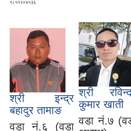
९८५१२०४५३६
श्री रविन्द
श्री इन्द्र
कुमार खाती
बहादुर तामाङ
वडा नं.७ (व
वडा नं.६ (वडा