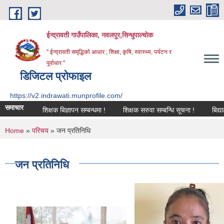
Skip to main content
ईन्द्रावती गाउँपालिका, नवलपुर,सिन्धुपाल्चाेक
'' ईन्द्रावती समृद्धिकाे आधार ; शिक्षा, कृषि, स्वास्थ्य, पर्यटन र
पूर्वाधार ''
डिजिटल प्रोफाइल
https://v2.indrawati.munprofile.com/
समाचार
शिक्षक बिज्ञापन सम्बन्धमा !
शिक्षक सरुवा सम्बन्धि सूचना !
बिद्यालय लेखा
You are here
Home
»
परिचय
» जन प्रतिनिधि
जन प्रतिनिधि