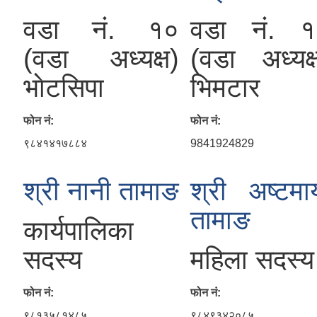
वडा नं. १०
वडा नं. 
(वडा अध्यक्ष)
(वडा अध्यक्
भाेटसिपा
भिमटार
फोन नं:
फोन नं:
९८४१४१७८८४
9841924829
श्री नानी तामाङ
श्री अष्टमा
तामाङ
कार्यपालिका
सदस्य
महिला सदस्य
फोन नं:
फोन नं:
९८१३५८१४८५
९८४९३४२०८५