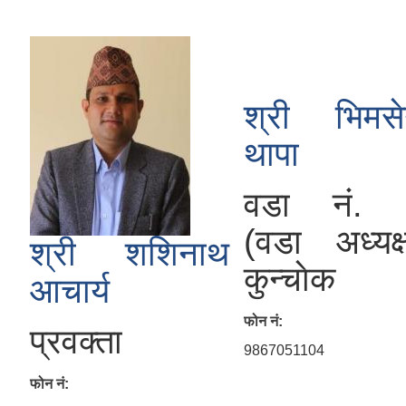
श्री भिमस
थापा
वडा नं. 
(वडा अध्यक्
श्री शशिनाथ
कुन्चाेक
आचार्य
फोन नं:
प्रवक्ता
9867051104
फोन नं: