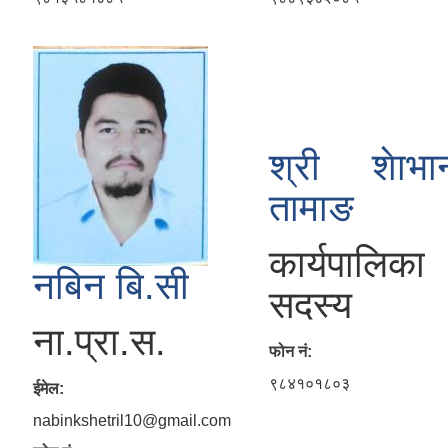
श्री शेाभा
तामाङ
कार्यपालिका
नबिन बि.सी
सदस्य
ना.प्रा.स.
फोन नं:
९८४१०१८०३
ईमेल:
nabinkshetril10@gmail.com