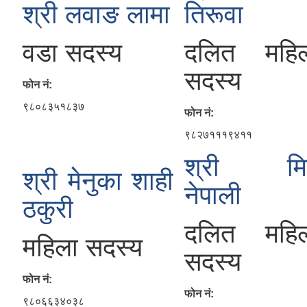
श्री लवाङ लामा
तिरूवा
वडा सदस्य
दलित महि
सदस्य
फोन नं:
९८०८३५१८३७
फोन नं:
९८२७१११९४११
श्री मिठ
श्री मेनुका शाही
नेपाली
ठकुरी
दलित महि
महिला सदस्य
सदस्य
फोन नं:
फोन नं:
९८०६६३४०३८