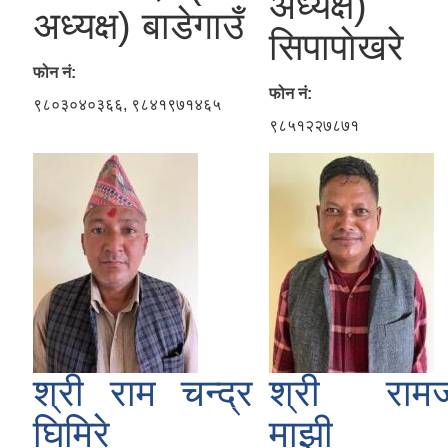
अध्यक्ष)
अध्यक्ष) बाडेगाउँ
सिपापाेखरे
फोन नं:
फोन नं:
९८०३०४०३६६, ९८४१९७१४६५
९८५१२२७८७१
श्री राम चन्द्र
श्री राम
घिमिरे
माझी