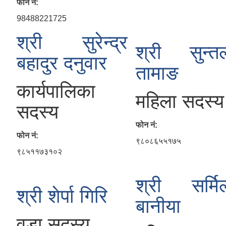
फोन नं:
98488221725
श्री सुरेन्द्र
श्री सुन्त
बहादुर दनुवार
तामाङ
कार्यपालिका
महिला सदस्य
सदस्य
फोन नं:
फोन नं:
९८०८६५५१७५
९८५११७३१०२
श्री सर्मि
श्री शेर्पा गिरि
बानीया
वडा सदस्य