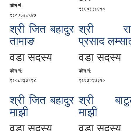
फोन नं:
९८६०८३८४१०
९८०३३७६५४७
श्री जित बहादुर
श्री रा
तामाङ
प्रसाद लम्स
वडा सदस्य
वडा सदस्य
फोन नं:
फोन नं:
९८०८२३३१९४
९८२३२९७३१०
श्री जित बहादुर
श्री बाटु
माझी
माझी
वडा सदस्य
वडा सदस्य