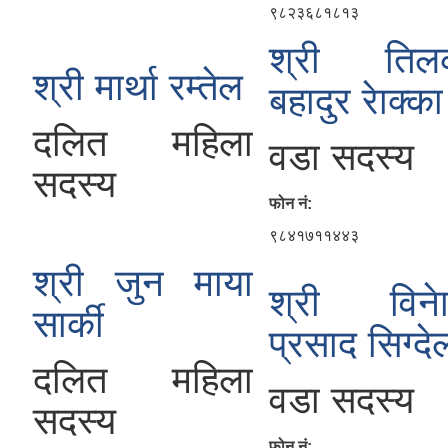
९८२३६८१८१३
श्री तिल
श्री मार्था रम्तेल
बहादुर रेाक्का
दलित महिला
वडा सदस्य
सदस्य
फोन नं:
९८४१७११४४३
श्री जुन माया
श्री विने
सार्की
प्रसाद सिग्दे
दलित महिला
वडा सदस्य
सदस्य
फोन नं: