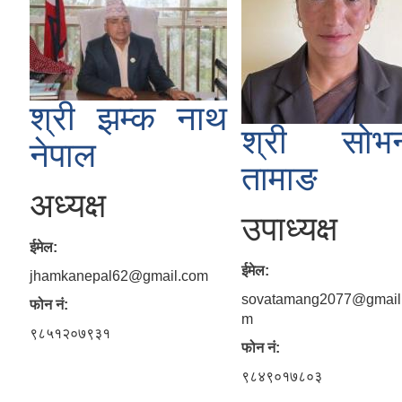
श्री झम्क नाथ
श्री सोभ
नेपाल
तामाङ
अध्यक्ष
उपाध्यक्ष
ईमेल:
ईमेल:
jhamkanepal62@gmail.com
sovatamang2077@gmail
फोन नं:
m
९८५१२०७९३१
फोन नं:
९८४९०१७८०३