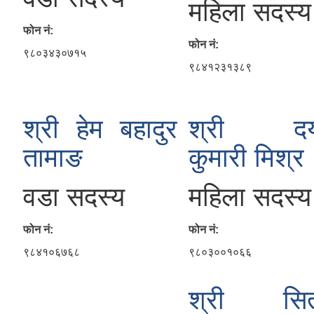
महिला सदस्य
फोन नं:
फोन नं:
९८०३४३०७१५
९८४१२३१३८९
श्री हेम बहादुर
श्री दय
तामाङ
कुमारी मिश्र
वडा सदस्य
महिला सदस्य
फोन नं:
फोन नं:
९८४१०६७६८
९८०३००१०६६
श्री सित