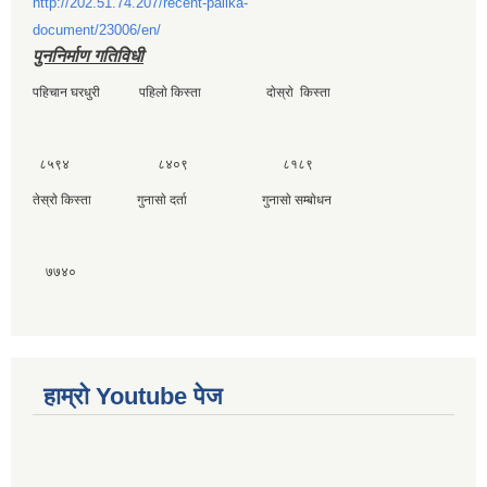
http://202.51.74.207/recent-palika-
document/23006/en/
पुननिर्माण गतिविधी
पहिचान घरधुरी पहिलाे किस्ता दाेस्राे किस्ता
८५९४ ८४०९ ८१८९
तेस्राे किस्ता गुनासाे दर्ता गुनासाे सम्बाेधन
७७४०
हाम्राे Youtube पेज