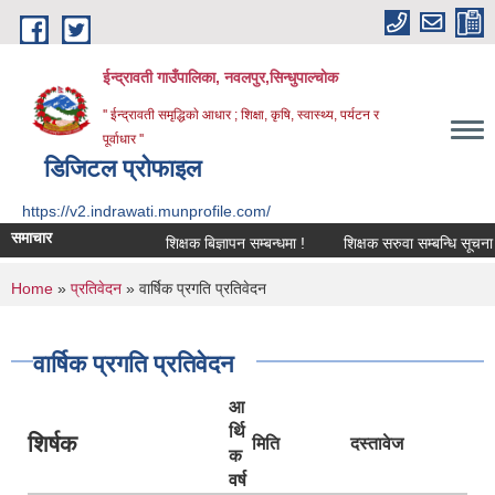
Skip to main content
ईन्द्रावती गाउँपालिका, नवलपुर,सिन्धुपाल्चाेक
'' ईन्द्रावती समृद्धिकाे आधार ; शिक्षा, कृषि, स्वास्थ्य, पर्यटन र
पूर्वाधार ''
डिजिटल प्रोफाइल
https://v2.indrawati.munprofile.com/
समाचार
शिक्षक बिज्ञापन सम्बन्धमा !
शिक्षक सरुवा सम्बन्धि सूचना !
You are here
Home
»
प्रतिवेदन
» वार्षिक प्रगति प्रतिवेदन
वार्षिक प्रगति प्रतिवेदन
आ
र्थि
शिर्षक
मिति
दस्तावेज
क
वर्ष