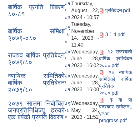
८१
Thursday,
बार्षिक प्रगति बिबरण
/
August 22,
प्रतिवेदन.pdf
८०-८१
८२
2024 - 10:57
Tuesday,
७९
बार्षिक समिक्षा
November
-८
3.1.4.pdf
२०७९-०८०
14, 2023 -
०
11:40
८०
Wednesday,
१२ राजश्वको
राजश्व बार्षिक प्रतिबेदन
/
June 28,
वार्षिक प्रतिवेदन
२०७९/८०
८१
2023 - 16:02
२०८०.pdf
१० न्यायिक
न्यायिक समितिको
८०
Wednesday,
समितिको वार्षिक
बार्षिक प्रतिबेदन
/
June 28,
प्रतिवेदन
२०७९/८०
८१
2023 - 16:00
२०८०.pdf
इ गा पा
२०७९ सालमा निर्बाचित
७९
Wednesday,
पत्रकार सम्मेलन1
जनप्रतिनिधिज्यू हरुको
-८
May 24,
year
एक बर्षको प्रगति विवरण
०
2023 - 11:52
prograss.pdf