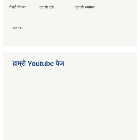
तेस्राे किस्ता गुनासाे दर्ता गुनासाे सम्बाेधन
७७४०
हाम्राे Youtube पेज