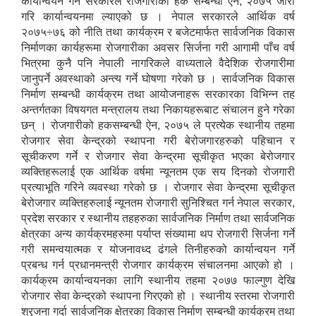
कार्यान्वयन गर्न सरकारले रोजगारीको हक सम्बन्धी ऐन, २०७५ जारी
गरि कार्यान्वयनमा ल्याएको छ । नेपाल सरकारले आर्थिक वर्ष
२०७५÷७६ को नीति तथा कार्यक्रम र बजेटमार्फत सार्वजनिक विकास
निर्माणका कार्यहरूमा रोजगारीका अवसर सिर्जना गरी आगामी पाँच वर्ष
भित्रमा कुनै पनि नेपाली नागरिकले वाध्यताले वैदेशिक रोजगारीमा
जानुपर्ने अवस्थाको अन्त्य गर्ने घोषणा गरेको छ । सार्वजनिक विकास
निर्माण सम्बन्धी कार्यक्रम तथा आयोजनाहरू सरकारका विभिन्न तह
अन्तर्गतका विषयगत मन्त्रालय तथा निकायहरूबाट संचालन हुने गरेका
छन् । रोजगारीको हकसम्बन्धी ऐन, २०७५ ले प्रत्येक स्थानीय तहमा
रोजगार सेवा केन्द्रको स्थापना गरी बेरोजगारहरुको पहिचान र
सूचीकरण गर्ने र रोजगार सेवा केन्द्रमा सूचीकृत भएका बेरोजगार
व्यक्तिहरूलाई एक आर्थिक वर्षमा न्यूनतम एक सय दिनको रोजगारी
प्रत्याभूति गरिने व्यवस्था गरेको छ । रोजगार सेवा केन्द्रमा सूचीकृत
बेरोजगार व्यक्तिहरुलाई न्यूनतम रोजगारी सुनिश्चित गर्न नेपाल सरकार,
प्रदेश सरकार र स्थानीय तहहरुका सार्वजनिक निर्माण तथा सार्वजनिक
क्षेत्रका अन्य कार्यक्रमहरुमा पर्याप्त संख्यामा थप रोजगारी सिर्जना गर्ने
गरी समन्वयात्मक र योजनावध्द ढंगले तिनीहरुको कार्यान्वयन गर्ने
प्रबन्ध गर्न प्रधानमन्त्री रोजगार कार्यक्रम संचालनमा आएको हो ।
कार्यक्रम कार्यान्वयनका लागि स्थानीय तहमा २०७७ फाल्गुण देखि
रोजगार सेवा केन्द्रको स्थापना गिरएको हो । स्थानीय स्तरमा रोजगारी
श्रृजना गर्दा सार्वजनिक क्षेत्रका विकास निर्माण सम्बन्धी कार्यक्रम तथा