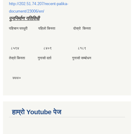
http://202.51.74.207/recent-palika-
document/23006/en/
पुननिर्माण गतिविधी
पहिचान घरधुरी पहिलाे किस्ता दाेस्राे किस्ता
८५९४ ८४०९ ८१८९
तेस्राे किस्ता गुनासाे दर्ता गुनासाे सम्बाेधन
७७४०
हाम्राे Youtube पेज