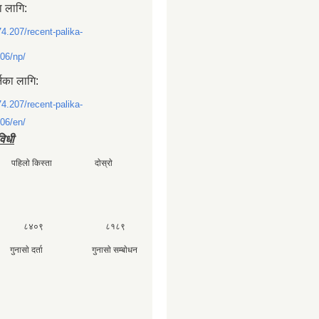
ा लागि:
74.207/recent-palika-
06/np/
्नका लागि:
74.207/recent-palika-
06/en/
विधी
ी पहिलाे किस्ता दाेस्राे
 ८४०९ ८१८९
ा गुनासाे दर्ता गुनासाे सम्बाेधन
४०