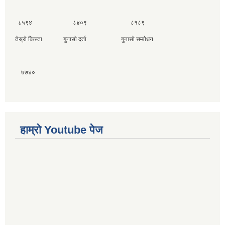
८५९४ ८४०९ ८१८९
तेस्राे किस्ता गुनासाे दर्ता गुनासाे सम्बाेधन
७७४०
हाम्राे Youtube पेज