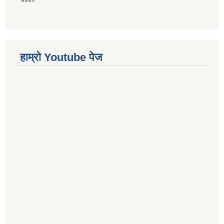
७७४०
हाम्राे Youtube पेज