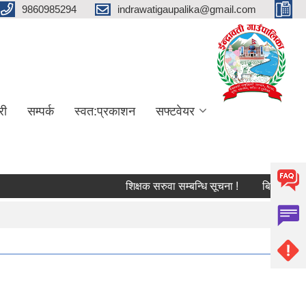
9860985294
indrawatigaupalika@gmail.com
री
सम्पर्क
स्वत:प्रकाशन
सफ्टवेयर
शिक्षक सरुवा सम्बन्धि सूचना !
बिद्यालय लेखापरि