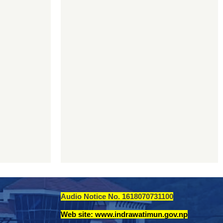
Audio Notice No. 1618070731100
Web site: www.indrawatimun.gov.np