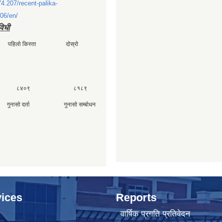
74.207/recent-palika-
06/en/
विधी
ी पहिलाे किस्ता दाेस्राे
 ८४०९ ८१८९
ा गुनासाे दर्ता गुनासाे सम्बाेधन
४०
ices
Reports
वार्षिक प्रगति प्रतिवेदन